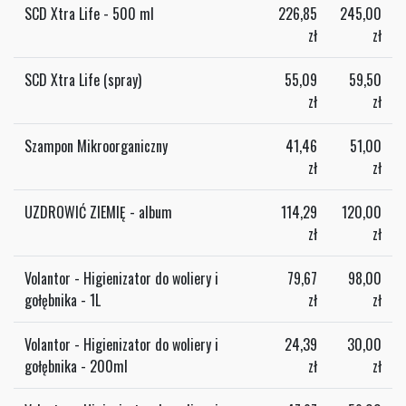
SCD Xtra Life - 500 ml
226,85
245,00
zł
zł
SCD Xtra Life (spray)
55,09
59,50
zł
zł
Szampon Mikroorganiczny
41,46
51,00
zł
zł
UZDROWIĆ ZIEMIĘ - album
114,29
120,00
zł
zł
Volantor - Higienizator do woliery i
79,67
98,00
gołębnika - 1L
zł
zł
Volantor - Higienizator do woliery i
24,39
30,00
gołębnika - 200ml
zł
zł