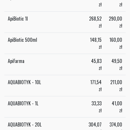
zł
zł
ApiBiotic 1l
268,52
290,00
zł
zł
ApiBiotic 500ml
148,15
160,00
zł
zł
ApiFarma
45,83
49,50
zł
zł
AQUABIOTYK - 10L
171,54
211,00
zł
zł
AQUABIOTYK - 1L
33,33
41,00
zł
zł
AQUABIOTYK - 20L
304,07
374,00