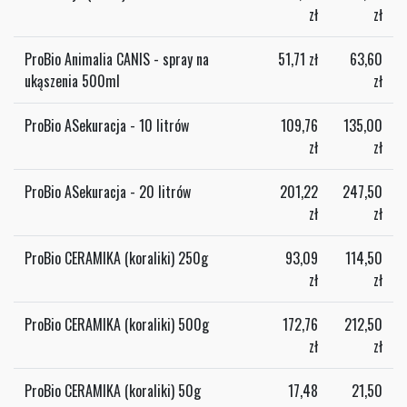
zł
zł
ProBio Animalia CANIS - spray na
51,71
zł
63,60
ukąszenia 500ml
zł
ProBio ASekuracja - 10 litrów
109,76
135,00
zł
zł
ProBio ASekuracja - 20 litrów
201,22
247,50
zł
zł
ProBio CERAMIKA (koraliki) 250g
93,09
114,50
zł
zł
ProBio CERAMIKA (koraliki) 500g
172,76
212,50
zł
zł
ProBio CERAMIKA (koraliki) 50g
17,48
21,50