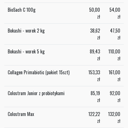
BioSach C 100g
50,00
54,00
zł
zł
Bokashi - worek 2 kg
38,62
47,50
zł
zł
Bokashi - worek 5 kg
89,43
110,00
zł
zł
Collagen Primabiotic (pakiet 15szt)
153,33
161,00
zł
zł
Colostrum Junior z probiotykami
85,19
92,00
zł
zł
Colostrum Max
122,22
132,00
zł
zł