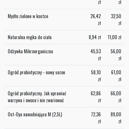
zł
zł
Mydło zielone w kostce
26,42
32,50
zł
zł
Naturalna myjka do ciała
8,94
zł
11,00
zł
Odżywka Mikroorganiczna
45,53
56,00
zł
zł
Ogród probiotyczny - nowy sezon
58,10
61,00
zł
zł
Ogród probiotyczny. Jak uprawiać
62,86
66,00
warzywa i owoce i nie zwariować
zł
zł
Ost-Oya nawadniająca M (2,5L)
72,36
89,00
zł
zł