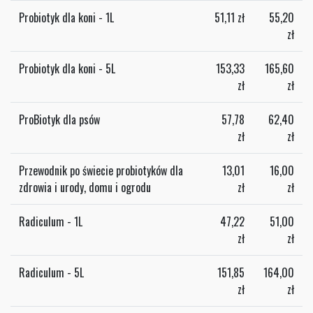
Probiotyk dla koni - 1L
51,11
zł
55,20
zł
Probiotyk dla koni - 5L
153,33
165,60
zł
zł
ProBiotyk dla psów
57,78
62,40
zł
zł
Przewodnik po świecie probiotyków dla
13,01
16,00
zdrowia i urody, domu i ogrodu
zł
zł
Radiculum - 1L
47,22
51,00
zł
zł
Radiculum - 5L
151,85
164,00
zł
zł