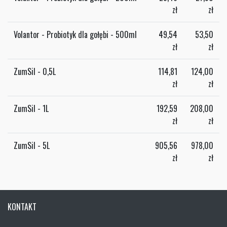
zł
zł
Volantor - Probiotyk dla gołębi - 500ml
49,54
53,50
zł
zł
ZumSil - 0,5L
114,81
124,00
zł
zł
ZumSil - 1L
192,59
208,00
zł
zł
ZumSil - 5L
905,56
978,00
zł
zł
KONTAKT