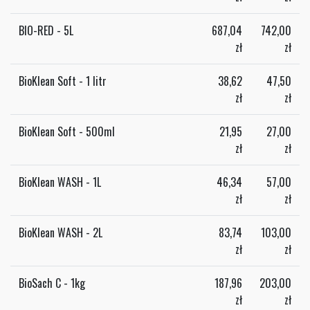
BIO-RED - 5L
687,04
742,00
zł
zł
BioKlean Soft - 1 litr
38,62
47,50
zł
zł
BioKlean Soft - 500ml
21,95
27,00
zł
zł
BioKlean WASH - 1L
46,34
57,00
zł
zł
BioKlean WASH - 2L
83,74
103,00
zł
zł
BioSach C - 1kg
187,96
203,00
zł
zł