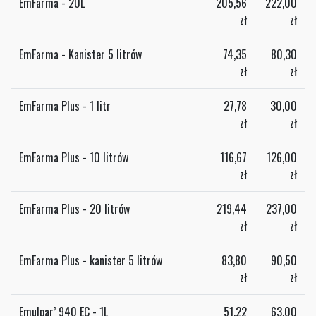
EmFarma - 20L
205,56
222,00
zł
zł
EmFarma - Kanister 5 litrów
74,35
80,30
zł
zł
EmFarma Plus - 1 litr
27,78
30,00
zł
zł
EmFarma Plus - 10 litrów
116,67
126,00
zł
zł
EmFarma Plus - 20 litrów
219,44
237,00
zł
zł
EmFarma Plus - kanister 5 litrów
83,80
90,50
zł
zł
Emulpar’ 940 EC - 1L
51,22
63,00