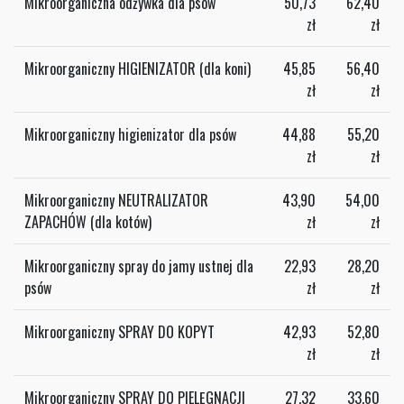
Mikroorganiczna odżywka dla psów
50,73
62,40
zł
zł
Mikroorganiczny HIGIENIZATOR (dla koni)
45,85
56,40
zł
zł
Mikroorganiczny higienizator dla psów
44,88
55,20
zł
zł
Mikroorganiczny NEUTRALIZATOR
43,90
54,00
ZAPACHÓW (dla kotów)
zł
zł
Mikroorganiczny spray do jamy ustnej dla
22,93
28,20
psów
zł
zł
Mikroorganiczny SPRAY DO KOPYT
42,93
52,80
zł
zł
Mikroorganiczny SPRAY DO PIELĘGNACJI
27,32
33,60