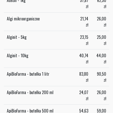
AdeSil - 1kg
57,87
62,50
zł
zł
Algi mikroorganiczne
21,14
26,00
zł
zł
Alginit - 5kg
23,15
25,00
zł
zł
Alginit - 10kg
40,74
44,00
zł
zł
ApiBioFarma - butelka 1 litr
83,80
90,50
zł
zł
ApiBioFarma - butelka 200 ml
24,07
26,00
zł
zł
ApiBioFarma - butelka 500 ml
54,63
59,00