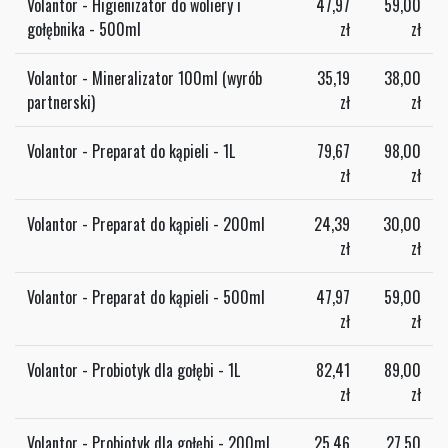
Volantor - Higienizator do woliery i
47,97
59,00
gołębnika - 500ml
zł
zł
Volantor - Mineralizator 100ml (wyrób
35,19
38,00
partnerski)
zł
zł
Volantor - Preparat do kąpieli - 1L
79,67
98,00
zł
zł
Volantor - Preparat do kąpieli - 200ml
24,39
30,00
zł
zł
Volantor - Preparat do kąpieli - 500ml
47,97
59,00
zł
zł
Volantor - Probiotyk dla gołębi - 1L
82,41
89,00
zł
zł
Volantor - Probiotyk dla gołębi - 200ml
25,46
27,50