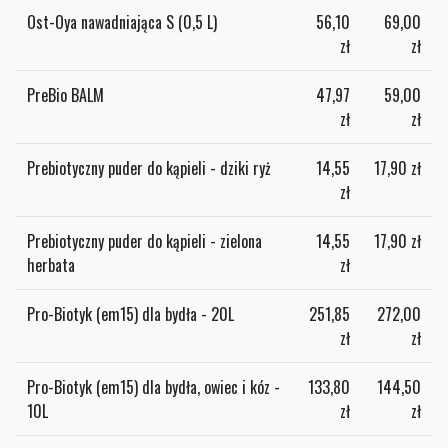
Ost-Oya nawadniająca S (0,5 L)
56,10
69,00
zł
zł
PreBio BALM
47,97
59,00
zł
zł
Prebiotyczny puder do kąpieli - dziki ryż
14,55
17,90
zł
zł
Prebiotyczny puder do kąpieli - zielona
14,55
17,90
zł
herbata
zł
Pro-Biotyk (em15) dla bydła - 20L
251,85
272,00
zł
zł
Pro-Biotyk (em15) dla bydła, owiec i kóz -
133,80
144,50
10L
zł
zł