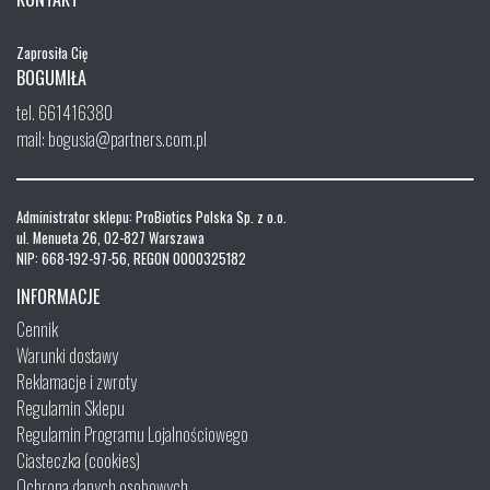
Zaprosiła Cię
BOGUMIŁA
tel. 661416380
mail: bogusia@partners.com.pl
Administrator sklepu: ProBiotics Polska Sp. z o.o.
ul. Menueta 26, 02-827 Warszawa
NIP: 668-192-97-56, REGON 0000325182
INFORMACJE
Cennik
Warunki dostawy
Reklamacje i zwroty
Regulamin Sklepu
Regulamin Programu Lojalnościowego
Ciasteczka (cookies)
Ochrona danych osobowych